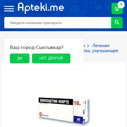
0
Главная
Каталог
Лекарства и БАДы
Лечение
Ваш город Сыктывкар?
ДА
НЕТ, ДРУГОЙ
неврологических нарушений
Средства, улучшающее
мозговое кровообращение
ДА
НЕТ, ДРУГОЙ