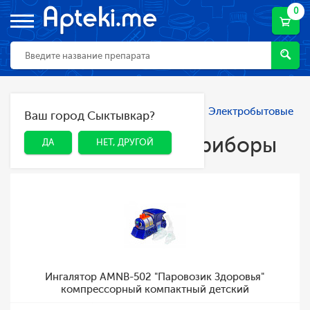
0
Главная
Каталог
Мама и малыш
Электробытовые
Ваш город Сыктывкар?
ДА
НЕТ, ДРУГОЙ
приборы
Электробытовые приборы
ДА
НЕТ, ДРУГОЙ
Ингалятор AMNB-502 "Паровозик Здоровья"
компрессорный компактный детский