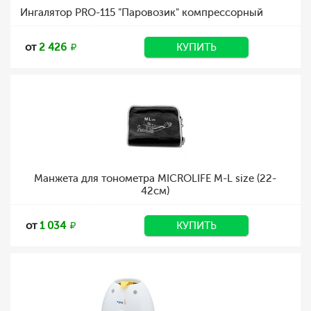
Ингалятор PRO-115 "Паровозик" компрессорный
от
2 426
КУПИТЬ
Манжета для тонометра MICROLIFE М-L size (22-
42см)
от
1 034
КУПИТЬ