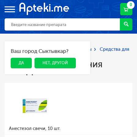
0
Главная
Каталог
Лекарства и БАДы
Средства для
Ваш город Сыктывкар?
ДА
НЕТ, ДРУГОЙ
лечения геморроя
Средства для лечения
ДА
НЕТ, ДРУГОЙ
геморроя
Анестезол свечи, 10 шт.