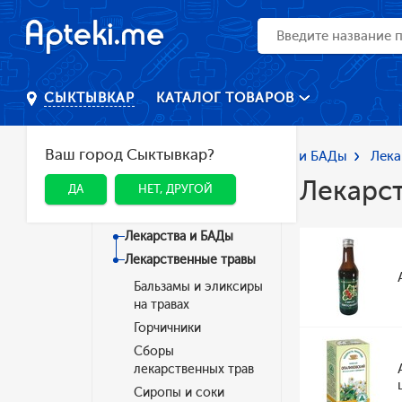
КАТАЛОГ ТОВАРОВ
СЫКТЫВКАР
Ваш город Сыктывкар?
Главная
Каталог
Лекарства и БАДы
Лека
Лекарс
ДА
НЕТ, ДРУГОЙ
Категории
Лекарства и БАДы
Лекарственные травы
Бальзамы и эликсиры
на травах
Горчичники
Сборы
лекарственных трав
Сиропы и соки