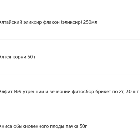
Алтайский эликсир флакон (эликсир) 250мл
Алтея корни 50 г
Алфит №9 утренний и вечерний фитосбор брикет по 2г, 30 шт. 
Аниса обыкновенного плоды пачка 50г