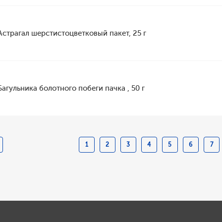
Астрагал шерстистоцветковый пакет, 25 г
Багульника болотного побеги пачка , 50 г
1
2
3
4
5
6
7