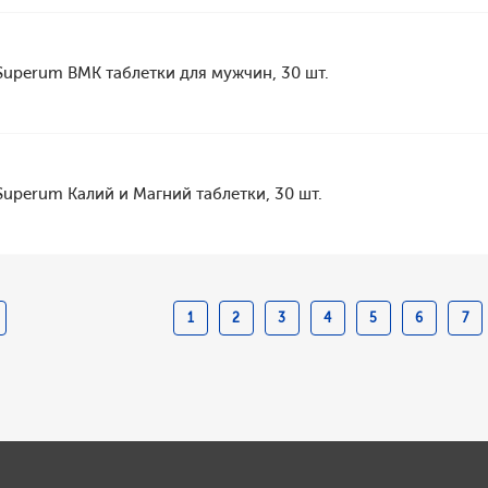
Superum ВМК таблетки для мужчин, 30 шт.
Superum Калий и Магний таблетки, 30 шт.
1
2
3
4
5
6
7