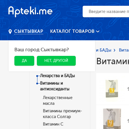
КАТАЛОГ ТОВАРОВ
СЫКТЫВКАР
Ваш город Сыктывкар?
Главная
Каталог
Лекарства и БАДы
Вита
Витами
ДА
НЕТ, ДРУГОЙ
Категории
Лекарства и БАДы
Витамины и
антиоксиданты
Лекарственные
масла
Витамины премиум-
класса Солгар
Витамин C