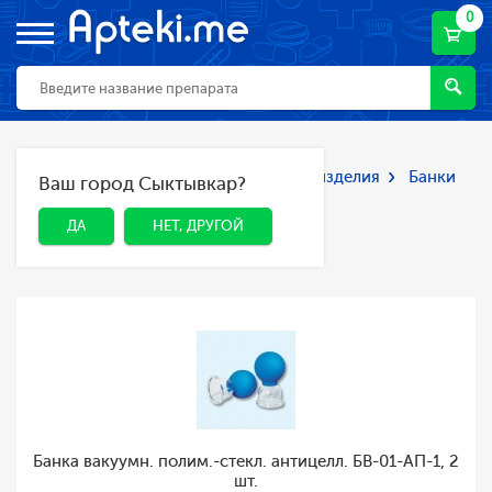
0
Главная
Каталог
Мед. приборы и изделия
Банки
Ваш город Сыктывкар?
ДА
НЕТ, ДРУГОЙ
вакуумные массажные
Банки вакуумные
ДА
НЕТ, ДРУГОЙ
массажные
Банка вакуумн. полим.-стекл. антицелл. БВ-01-АП-1, 2
шт.