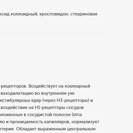
оксид коллоидный; кросповидон; стеариновая
рецепторов. Воздействует на кохлеарный
 вазодилатацию во внутреннем ухе
естибулярных ядер (через H3-рецепторы) и
 воздействия на H1-рецепторы сосудов
ложенные в сосудистой полоске (stria
цию и проницаемость капилляров, нормализует
 артерии. Обладает выраженным центральным