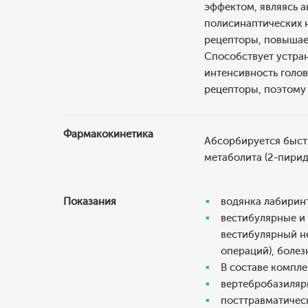
эффектом, являясь 
полисинаптических н
рецепторы, повышает
Способствует устран
интенсивность голов
рецепторы, поэтому 
Фармакокинетика
Абсорбируется быст
метаболита (2-пирид
Показания
водянка лабиринт
вестибулярные и 
вестибулярный не
операций), болез
В составе компле
вертебробазиляр
посттравматичес