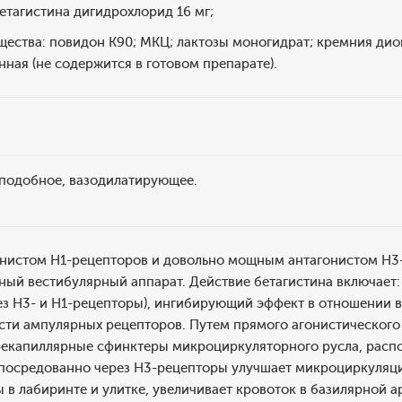
етагистина дигидрохлорид 16 мг;
щества: повидон K90; МКЦ; лактозы моногидрат; кремния ди
нная (не содержится в готовом препарате).
оподобное, вазодилатирующее.
онистом H1-рецепторов и довольно мощным антагонистом H3-
ный вестибулярный аппарат. Действие бетагистина включает:
з H3- и H1-рецепторы), ингибирующий эффект в отношении в
сти ампулярных рецепторов. Путем прямого агонистического
рекапиллярные сфинктеры микроциркуляторного русла, распо
е опосредованно через H3-рецепторы улучшает микроциркуля
 в лабиринте и улитке, увеличивает кровоток в базилярной