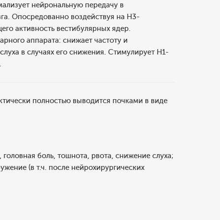
мализует нейрональную передачу в
зга. Опосредованно воздействуя на H3-
его активность вестибулярных ядер.
арного аппарата: снижает частоту и
луха в случаях его снижения. Стимулирует H1-
.
ктически полностью выводится почками в виде
головная боль, тошнота, рвота, снижение слуха;
жение (в т.ч. после нейрохирургических