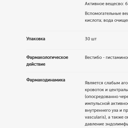
Активное вещесво: б
Вспомогательные ве
кислота; вода очище
Упаковка
30 шт
Фармакологическое
Вестибо - гистамин
действие
Фармакодинамика
Является слабым аг
кровоток и централь
(опосредованно чере
импульсной активно
внутреннего уха и п
vascularis), а такж
давление эндолимфы