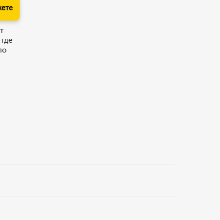
кете
т
 где
по