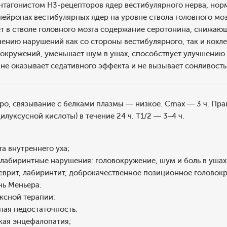
антагонистом H3-рецепторов ядер вестибулярного нерва, нор
ейронах вестибулярных ядер на уровне ствола головного мо
 в стволе головного мозга содержание серотонина, снижающ
ению нарушений как со стороны вестибулярного, так и кохле
окружений, уменьшает шум в ушах, способствует улучшению с
не оказывает седативного эффекта и не вызывает сонливость
ро, связывание с белками плазмы — низкое. Cmax — 3 ч. Пра
илуксусной кислоты) в течение 24 ч. T1/2 — 3–4 ч.
а внутреннего уха;
лабиринтные нарушения: головокружение, шум и боль в ушах, 
врит, лабиринтит, доброкачественное позиционное головокру
нь Меньера.
ксной терапии:
ная недостаточность;
кая энцефалопатия;