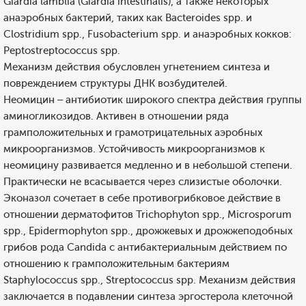
Giardia lamblia (Giardia intestinalis), а также некоторых
анаэробных бактерий, таких как Bacteroides spp. и
Clostridium spp., Fusobacterium spp. и анаэробных кокков:
Peptostreptococcus spp.
Механизм действия обусловлен угнетением синтеза и
повреждением структуры ДНК возбудителей.
Неомицин – антибиотик широкого спектра действия группы
аминогликозидов. Активен в отношении ряда
грамположительных и грамотрицательных аэробных
микроорганизмов. Устойчивость микроорганизмов к
неомицину развивается медленно и в небольшой степени.
Практически не всасывается через слизистые оболочки.
Эконазол сочетает в себе противогрибковое действие в
отношении дерматофитов Trichophyton spp., Microsporum
spp., Epidermophyton spp., дрожжевых и дрожжеподобных
грибов рода Candida с антибактериальным действием по
отношению к грамположительным бактериям
Staphylococcus spp., Streptococcus spp. Механизм действия
заключается в подавлении синтеза эргостерола клеточной